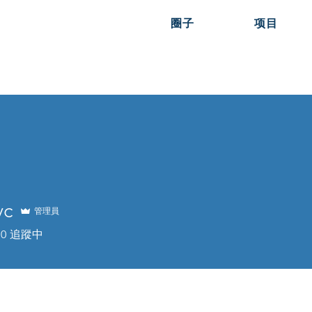
圈子
项目
vc
管理員
0
追蹤中