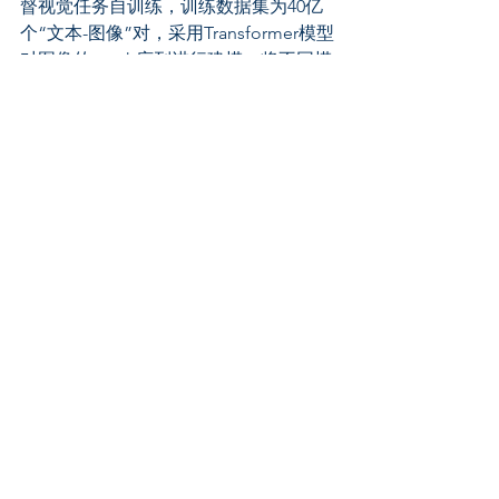
督视觉任务自训练，训练数据集为40亿
个“文本-图像”对，采用Transformer模型
对图像的patch序列进行建模，将不同模
态的原始数据映射到统一或相似的语义
空间，实现不同模态信号间的相互理
解，拥有寻找不同模态数据间关系的能
力，基于此能够实现不同模态数据间转
化与生成，进一步可以根据图片生成对
应语言描述也可以根据语言提示生成对
应的图片，极大丰富了生成式AI技术的
应用广度，为AIGC带来了更多的可能
性。