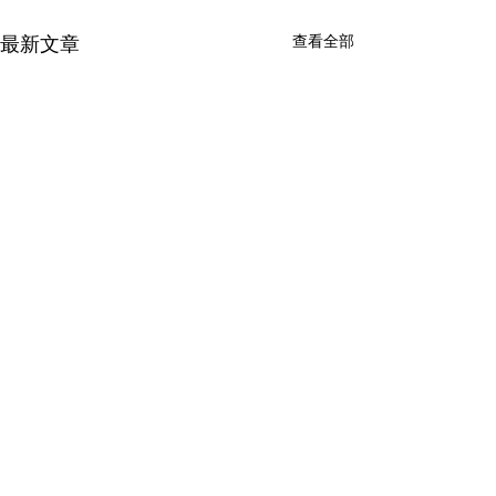
查看全部
最新文章
Privacy Policy
Term of Use
© 2023 University of Toronto 021 Entrepreneurs Group. All
rights reserved.